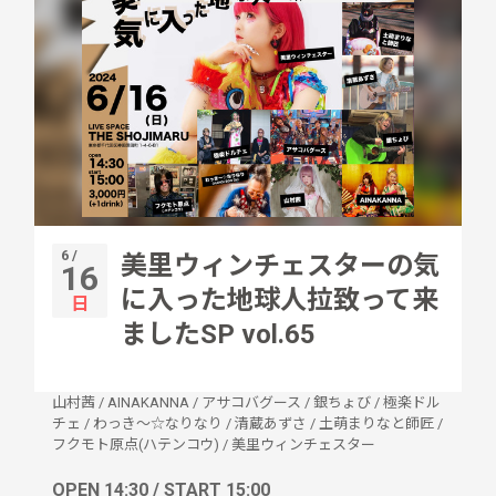
6 /
美里ウィンチェスターの気
16
に入った地球人拉致って来
日
ましたSP vol.65
山村茜
/
AINAKANNA
/
アサコバグース
/
銀ちょび
/
極楽ドル
チェ
/
わっき〜☆なりなり
/
清蔵あずさ
/
土萌まりなと師匠
/
フクモト原点(ハテンコウ)
/
美里ウィンチェスター
OPEN 14:30 / START 15:00