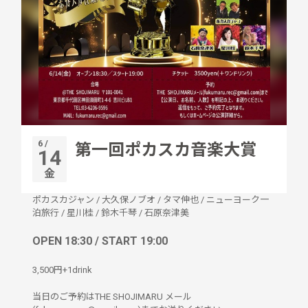
6 /
第一回ポカスカ音楽大賞
14
金
ポカスカジャン
/
大久保ノブオ
/
タマ伸也
/
ニューヨーク一
泊旅行
/
星川桂
/
鈴木千琴
/
石原奈津美
OPEN 18:30 / START 19:00
3,500円+1drink
当日のご予約はTHE SHOJIMARU メール