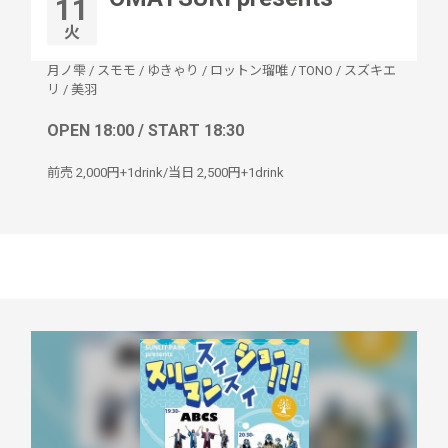
11
火
月ノ雫
/
スモモ
/
ゆきゃり
/
ロットン瑠唯
/
TONO
/
スズキエ
リ
/
美羽
OPEN 18:00 / START 18:30
前売 2,000円+1drink/当日 2,500円+1drink