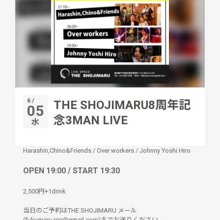
6 /
THE SHOJIMARU8周年記
05
念3MAN LIVE
水
Harashin,Chino&Friends
/
Over workers
/
Johnny Yoshi Hiro
OPEN 19:00 / START 19:30
2,500円+1drink
当日のご予約はTHE SHOJIMARU メール
(fukumaru.rec@gmail.com)までお送りください。