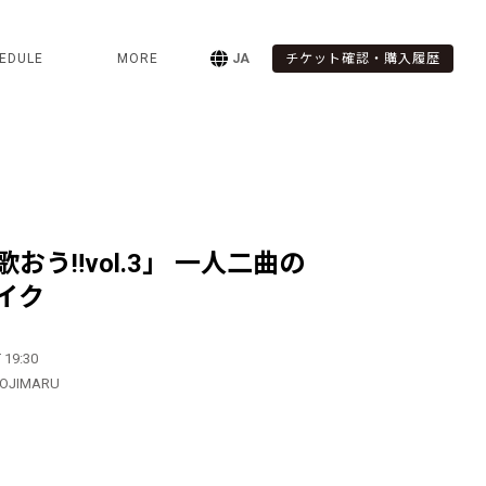
EDULE
MORE
JA
チケット確認・購入履歴
おう‼︎vol.3」 一人二曲の
イク
 19:30
HOJIMARU