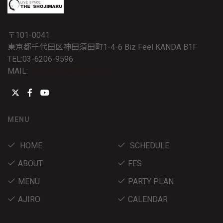
〒101-0041
東京都千代田区神田須田町1-4-6 Biz Feel KANDA B1F
TEL:03-6206-9596
MAIL:
fukumaru.rec@gmail.com
MENU
HOME
SCHEDULE
ABOUT
FES
MENU
PARTY PLAN
AJIRO
CALENDAR