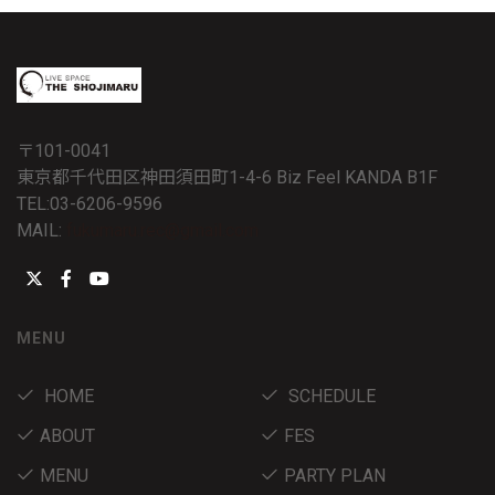
〒101-0041
東京都千代田区神田須田町1-4-6 Biz Feel KANDA B1F
TEL:03-6206-9596
MAIL:
fukumaru.rec@gmail.com
MENU
HOME
SCHEDULE
ABOUT
FES
MENU
PARTY PLAN