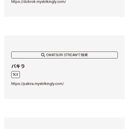
https://dobrok.mystrikingly.com/
OMATSURI STREAMで検索
パキラ
X
https://pakira.mystrikingly.com/