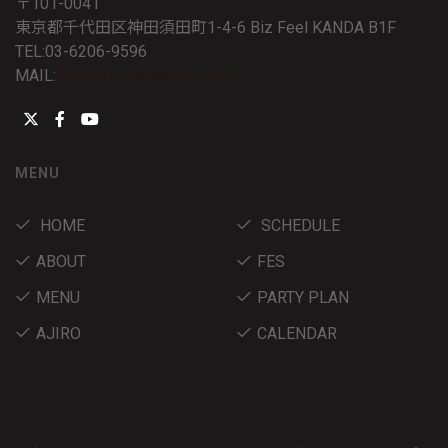
〒101-0041
東京都千代田区神田須田町1-4-6 Biz Feel KANDA B1F
TEL:03-6206-9596
MAIL:
fukumaru.rec@gmail.com
MENU
HOME
SCHEDULE
ABOUT
FES
MENU
PARTY PLAN
AJIRO
CALENDAR