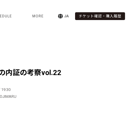
EDULE
MORE
JA
チケット確認・購入履歴
内証の考察vol.22
 19:30
HOJIMARU