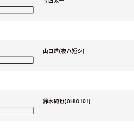
今西太一
山口進(夜ハ短シ)
鈴木純也(OHIO101)