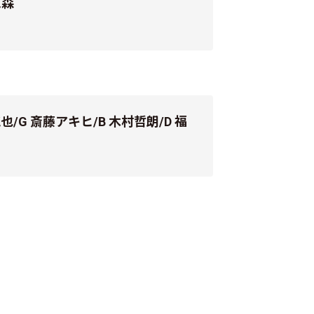
三森
木純也/G 斎藤アキヒ/B 木村哲朗/D 福