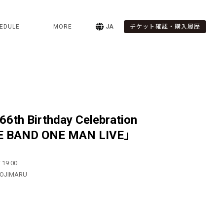
EDULE
MORE
JA
チケット確認・購入履歴
6th Birthday Celebration
E BAND ONE MAN LIVE」
 19:00
HOJIMARU