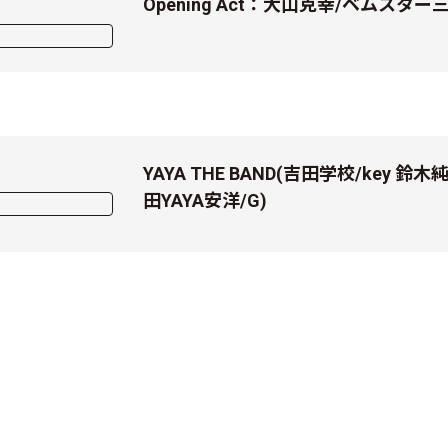
Opening Act：大山克幸/ベムスター
YAYA THE BAND(吉田学校/key 鈴
田YAYA安洋/G)