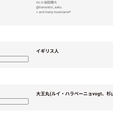
Vo.G:桜田雅大
@transistor_saku
⭐︎ and many musicians!!!
イギリス人
大王丸(ルイ・ハラペーニョvogt、杉山