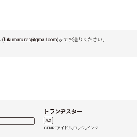
ル(
fukumaru.rec@gmail.com
)までお送りください。
トランヂスター
X
GENRE
アイドル,
ロック,
パンク