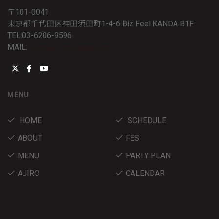
〒101-0041
東京都千代田区神田須田町1-4-6 Biz Feel KANDA B1F
TEL:03-6206-9596
MAIL:
fukumaru.rec@gmail.com
MENU
HOME
SCHEDULE
ABOUT
FES
MENU
PARTY PLAN
AJIRO
CALENDAR