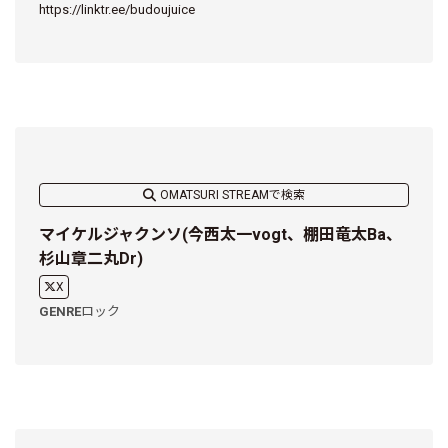
https://linktr.ee/budoujuice
OMATSURI STREAMで検索
マイケルジャクンソ(今西太一vogt、棚田竜太Ba、
杉山章二丸Dr)
X
GENRE
ロック